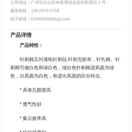
公司地址：广州市白云区钟落潭镇金盆村郭屋街 2 号
服务热线：136 0979 0758
电子邮箱：534893660@qq.com
产品详情
产品特性：
针刺棉又叫涤纶针刺毡,针刺无纺布，针扎棉。针
刺棉可做白色和绿白色，绿白色针刺棉进风面为绿
色，出风面为白色，有进出风面的区分特点。
* 具有孔隙度高
* 透气性好
* 集尘效率高