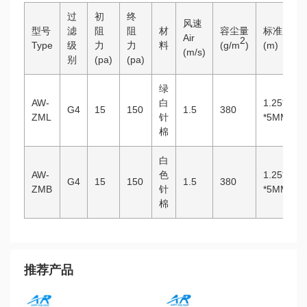
过
初
终
风速
型号
滤
阻
阻
材
容尘量
标准尺寸
Air
2
Type
级
力
力
料
(g/m
)
(m)
(m/s)
别
(pa)
(pa)
绿
AW-
白
1.25*50M
G4
15
150
1.5
380
ZML
针
*5MM
棉
白
AW-
色
1.25*50M
G4
15
150
1.5
380
ZMB
针
*5MM
棉
推荐产品